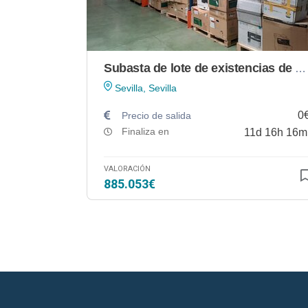
Subasta de lote de existencias de material informático, impresión y consumibles en Sevilla
Sevilla, Sevilla
0
Precio de salida
Finaliza en
11
d
16
h
16
m
VALORACIÓN
885.053€