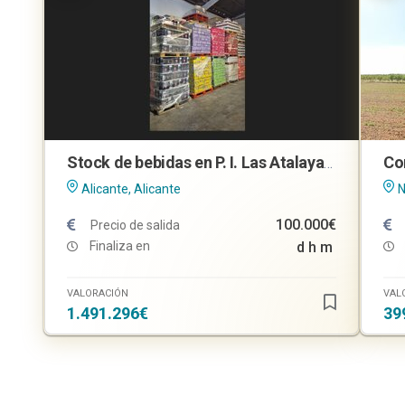
Stock de bebidas en P. I. Las Atalayas, Alicante
Alicante, Alicante
N
100.000€
Precio de salida
Finaliza en
d
h
m
VALORACIÓN
VAL
1.491.296€
39