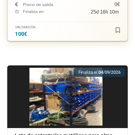
0€
Precio de salida
Finaliza en
25
d
16
h
10
m
VALORACIÓN
100€
Finaliza el
04/09/2026