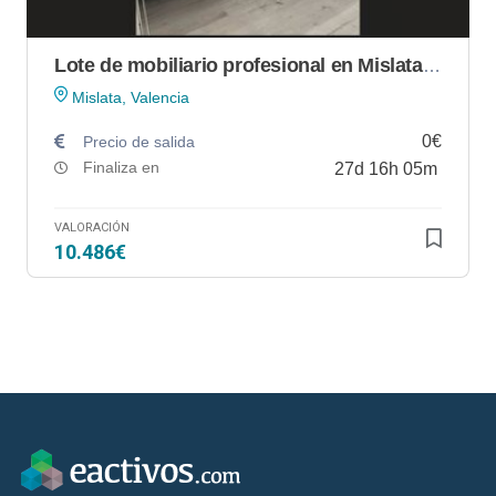
Lote de mobiliario profesional en Mislata (Valencia)
Mislata, Valencia
0€
Precio de salida
Finaliza en
27
d
16
h
05
m
VALORACIÓN
10.486€