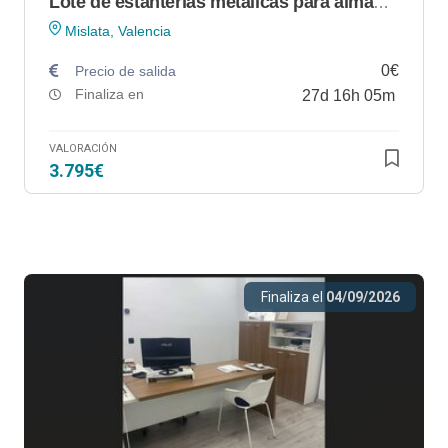
Lote de estanterías metálicas para almacenamiento en Mislata (Valencia)
Mislata, Valencia
0€
Precio de salida
Finaliza en
27
d
16
h
05
m
VALORACIÓN
3.795€
Finaliza el
04/09/2026