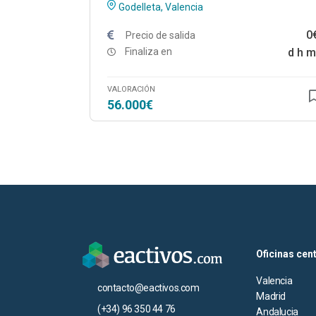
Godelleta, Valencia
0
Precio de salida
Finaliza en
d
h
m
VALORACIÓN
56.000€
Oficinas cen
Valencia
contacto@eactivos.com
Madrid
(+34) 96 350 44 76
Andalucia