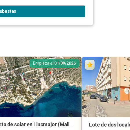
subastas
Empieza el
01/09/2026
Subasta de solar en Llucmajor (Mallorca)