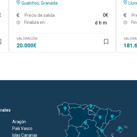
Gualchos, Granada
Lluc
€
0€
Precio de salida
Pr
Finaliza en
d
h
m
Fin
VALORACIÓN
VALORA
20.000€
181.
trales
Aragón
País Vasco
Islas Canarias