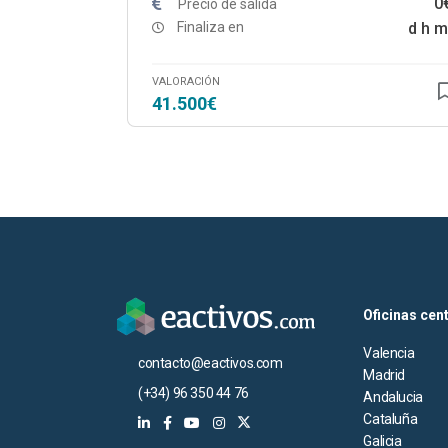
0
Precio de salida
Finaliza en
d
h
m
VALORACIÓN
41.500€
Oficinas cen
Valencia
contacto@eactivos.com
Madrid
(+34) 96 350 44 76
Andalucia
Cataluña
Galicia