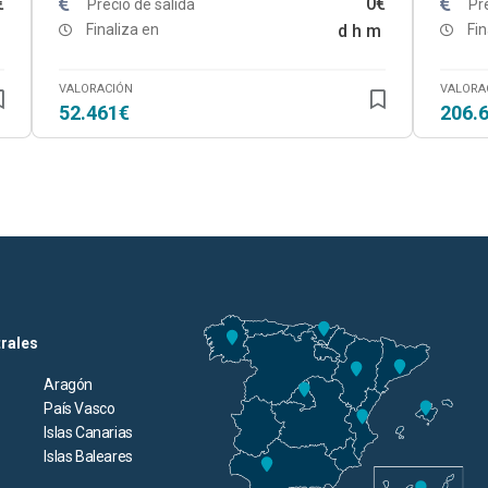
€
0€
Precio de salida
Pr
Finaliza en
d
h
m
Fin
VALORACIÓN
VALORA
52.461€
206.
trales
Aragón
País Vasco
Islas Canarias
Islas Baleares