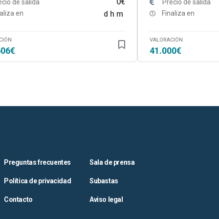
0€
ecio de salida
Precio de salida
aliza en
d
h
m
Finaliza en
CIÓN
VALORACIÓN
606€
41.000€
Preguntas frecuentes
Sala de prensa
Política de privacidad
Subastas
Contacto
Aviso legal