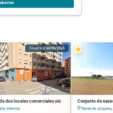
subastas
Finaliza el
04/09/2026
Lote de dos locales comerciales unidos en Mislata (Valencia)
ata, Valencia
Navas de Jorquera,