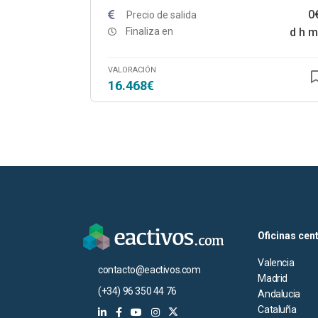
0
Precio de salida
Finaliza en
d
h
m
VALORACIÓN
16.468€
Oficinas cen
Valencia
contacto@eactivos.com
Madrid
(+34) 96 350 44 76
Andalucia
Cataluña