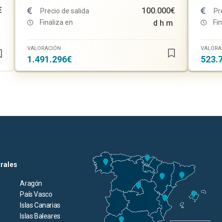
€
100.000€
Precio de salida
Pr
Finaliza en
d
h
m
Fin
VALORACIÓN
VALORA
1.491.296€
523.
trales
Aragón
País Vasco
Islas Canarias
Islas Baleares