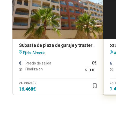
Subasta de plaza de garaje y trastero en El Ejido (Almería)
Ejido, Almería
A
0€
Precio de salida
Finaliza en
d
h
m
VAL
VALORACIÓN
1.
16.468€