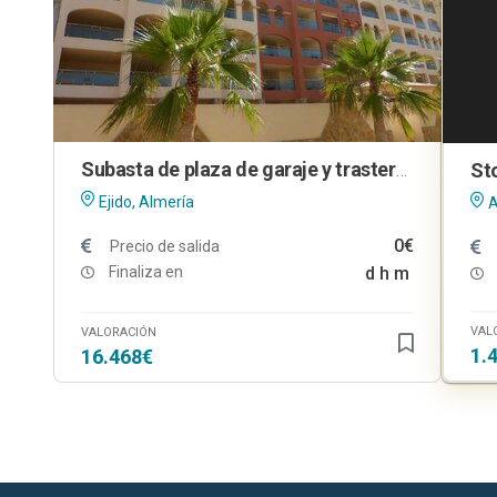
Subasta de plaza de garaje y trastero en El Ejido (Almería)
Ejido, Almería
A
0€
Precio de salida
Finaliza en
d
h
m
VAL
VALORACIÓN
1.
16.468€