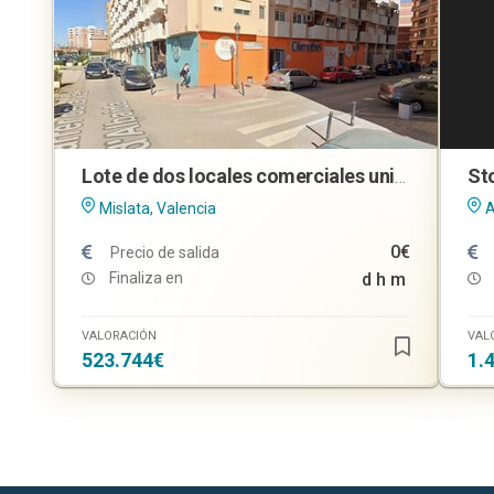
Lote de dos locales comerciales unidos en Mislata (Valencia)
Mislata, Valencia
A
0€
Precio de salida
Finaliza en
d
h
m
VALORACIÓN
VAL
523.744€
1.