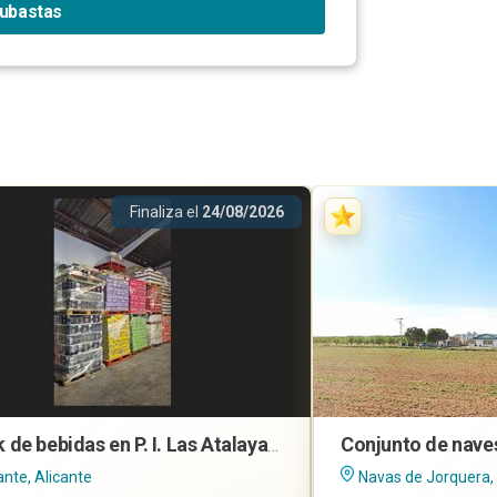
subastas
Finaliza el
24/08/2026
Stock de bebidas en P. I. Las Atalayas, Alicante
ante, Alicante
Navas de Jorquera,