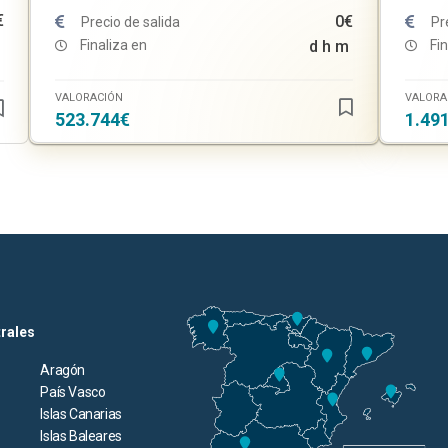
€
0€
Precio de salida
Pr
Finaliza en
d
h
m
Fin
VALORACIÓN
VALORA
523.744€
1.49
trales
Aragón
País Vasco
Islas Canarias
Islas Baleares