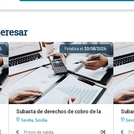
eresar
6
Finaliza el
20/08/2026
ercantil IMASA, S.L.
Subasta de derechos de cobro de la mercantil CÁTERING Y COCEDERO SANTA LUCÍA, S.L.
Sevilla, Sevilla
Sevil
€
0€
Precio de salida
Pr