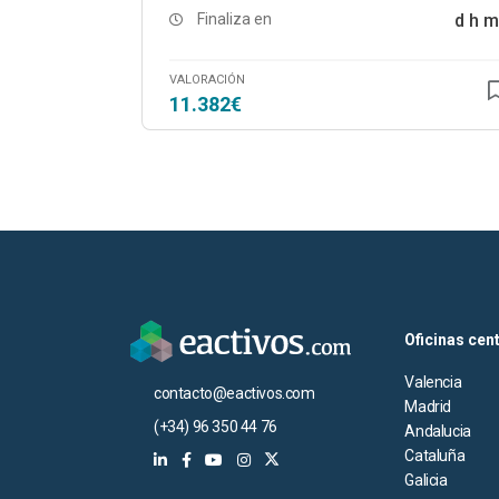
Finaliza en
d
h
m
VALORACIÓN
11.382€
Oficinas cen
Valencia
contacto@eactivos.com
Madrid
(+34) 96 350 44 76
Andalucia
Cataluña
Galicia