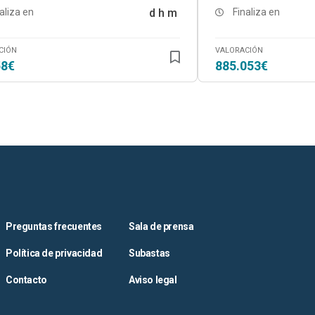
aliza en
d
h
m
Finaliza en
CIÓN
VALORACIÓN
58€
885.053€
Preguntas frecuentes
Sala de prensa
Política de privacidad
Subastas
Contacto
Aviso legal