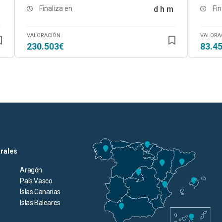
Finaliza en
d
h
m
Fin
VALORACIÓN
VALORA
230.503€
83.4
trales
Aragón
País Vasco
Islas Canarias
Islas Baleares