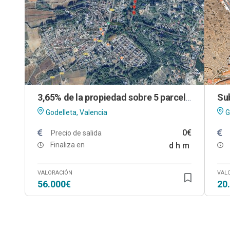
3,65% de la propiedad sobre 5 parcelas urbanas en Godelleta (Valencia)
Godelleta, Valencia
G
0€
Precio de salida
Finaliza en
d
h
m
VALORACIÓN
VAL
56.000€
20