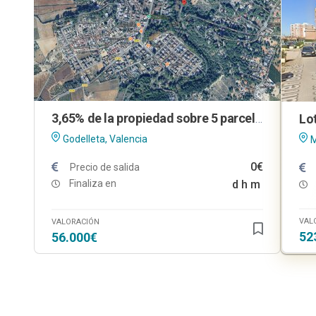
3,65% de la propiedad sobre 5 parcelas urbanas en Godelleta (Valencia)
Godelleta, Valencia
M
0€
Precio de salida
Finaliza en
d
h
m
VAL
VALORACIÓN
52
56.000€