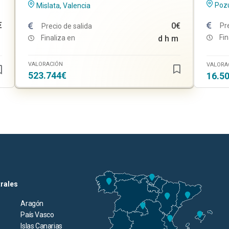
Pozu
Mislata, Valencia
€
0€
Pr
Precio de salida
Fin
Finaliza en
d
h
m
VALORACIÓN
VALORA
523.744€
16.5
trales
Aragón
País Vasco
Islas Canarias