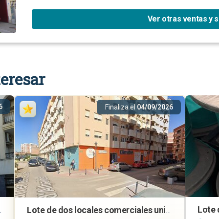
Ver otras ventas y 
eresar
6
Finaliza el
04/09/2026
n en Mengíbar (Jaén)
Lote de dos locales comerciales unidos en Mislata (Valencia)