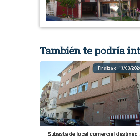
También te podría int
Finaliza el
13/08/202
Subasta de local comercial destinado a almacé