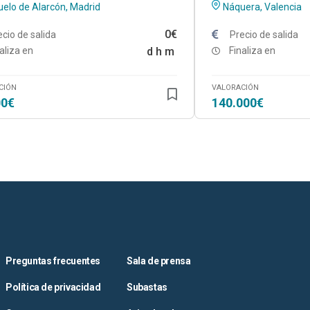
elo de Alarcón, Madrid
Náquera, Valencia
0€
ecio de salida
Precio de salida
aliza en
d
h
m
Finaliza en
CIÓN
VALORACIÓN
00€
140.000€
Preguntas frecuentes
Sala de prensa
Política de privacidad
Subastas