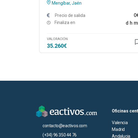
Mengíbar, Jaén
0
Precio de salida
Finaliza en
d
h
m
VALORACIÓN
35.260€
Oficinas cen
Valencia
contacto@eactivos.com
Madrid
(+34) 96 350 44 76
Andalucia