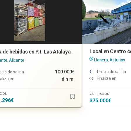
Stock de bebidas en P. I. Las Atalayas, Alicante
Llanera, Asturias
ante, Alicante
100.000€
Precio de salida
ecio de salida
Finaliza en
aliza en
d
h
m
CIÓN
VALORACIÓN
1.296€
375.000€