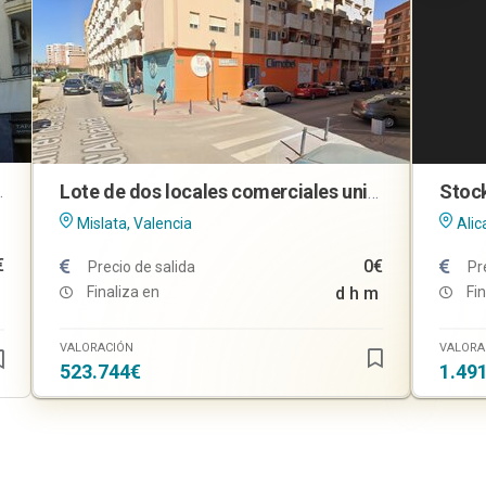
n en Mengíbar (Jaén)
Lote de dos locales comerciales unidos en Mislata (Valencia)
Mislata, Valencia
Alic
€
0€
Precio de salida
Pr
Finaliza en
d
h
m
Fin
VALORACIÓN
VALORA
523.744€
1.49