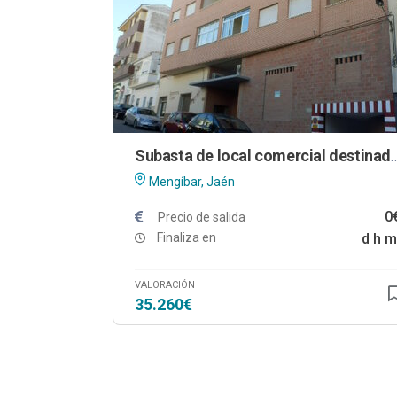
Subasta de local comercial destinado a almacé
Mengíbar, Jaén
0
Precio de salida
Finaliza en
d
h
m
VALORACIÓN
35.260€