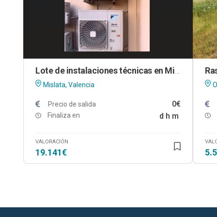
Lote de instalaciones técnicas en Mislata (Valencia)
Mislata, Valencia
O
0€
Precio de salida
Finaliza en
d
h
m
VALORACIÓN
VAL
19.141€
5.