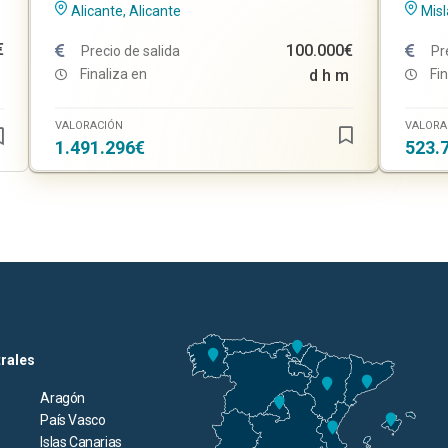
Alicante, Alicante
Misl
€
100.000€
Precio de salida
Pr
Finaliza en
d
h
m
Fin
VALORACIÓN
VALORA
1.491.296€
523.
trales
Aragón
País Vasco
Islas Canarias