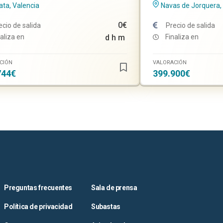
ata, Valencia
Navas de Jorquera,
0€
ecio de salida
Precio de salida
aliza en
d
h
m
Finaliza en
CIÓN
VALORACIÓN
744€
399.900€
Preguntas frecuentes
Sala de prensa
Política de privacidad
Subastas