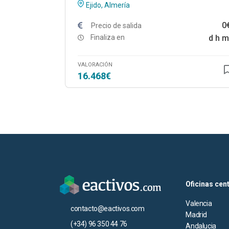
Ejido, Almería
0
Precio de salida
Finaliza en
d
h
m
VALORACIÓN
16.468€
Oficinas cen
Valencia
contacto@eactivos.com
Madrid
(+34) 96 350 44 76
Andalucia