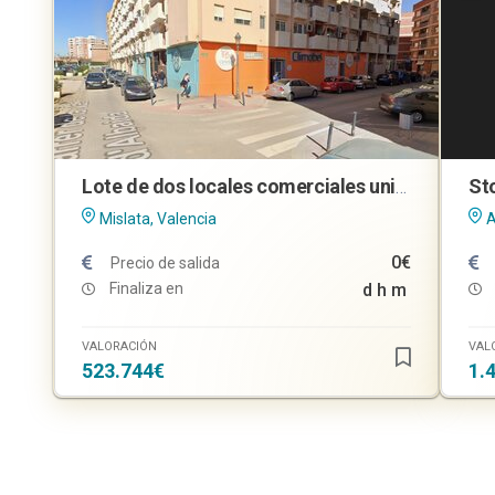
Lote de dos locales comerciales unidos en Mislata (Valencia)
Mislata, Valencia
A
0€
Precio de salida
Finaliza en
d
h
m
VALORACIÓN
VAL
523.744€
1.