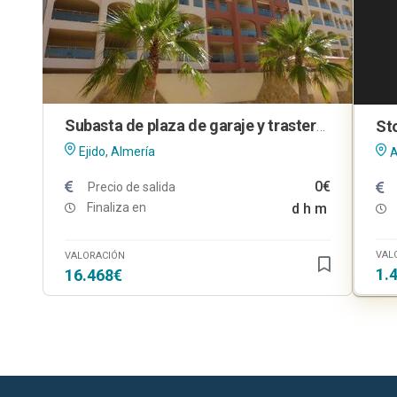
Subasta de plaza de garaje y trastero en El Ejido (Almería)
Ejido, Almería
A
0€
Precio de salida
Finaliza en
d
h
m
VAL
VALORACIÓN
1.
16.468€