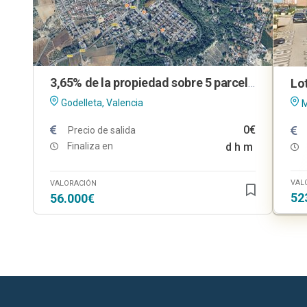
3,65% de la propiedad sobre 5 parcelas urbanas en Godelleta (Valencia)
Godelleta, Valencia
M
0€
Precio de salida
Finaliza en
d
h
m
VAL
VALORACIÓN
52
56.000€