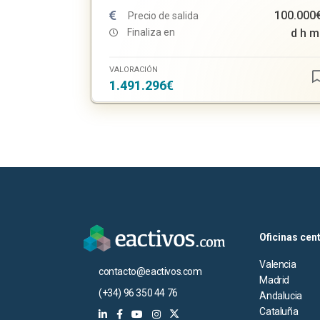
100.000
Precio de salida
Finaliza en
d
h
m
VALORACIÓN
1.491.296€
Oficinas cen
Valencia
contacto@eactivos.com
Madrid
(+34) 96 350 44 76
Andalucia
Cataluña