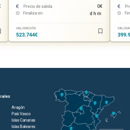
€
0€
Precio de salida
Pr
Finaliza en
d
h
m
Fin
VALORACIÓN
VALORA
523.744€
399.
trales
Aragón
País Vasco
Islas Canarias
Islas Baleares