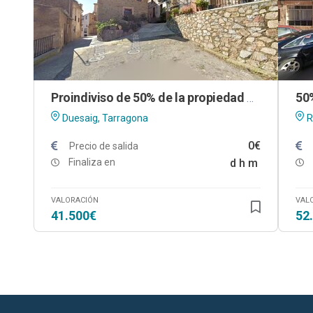
Proindiviso de 50% de la propiedad de vivienda en Duesaigües (Tarragona)
Duesaig, Tarragona
R
0€
Precio de salida
Finaliza en
d
h
m
VALORACIÓN
VAL
41.500€
52