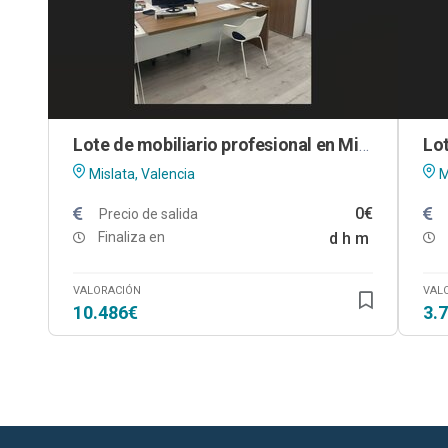
Lote de mobiliario profesional en Mislata (Valencia)
Mislata, Valencia
M
0€
Precio de salida
Finaliza en
d
h
m
VALORACIÓN
VAL
10.486€
3.