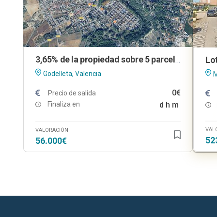
3,65% de la propiedad sobre 5 parcelas urbanas en Godelleta (Valencia)
Godelleta, Valencia
M
0€
Precio de salida
Finaliza en
d
h
m
VAL
VALORACIÓN
52
56.000€