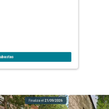
subastas
Finaliza el
21/09/2026