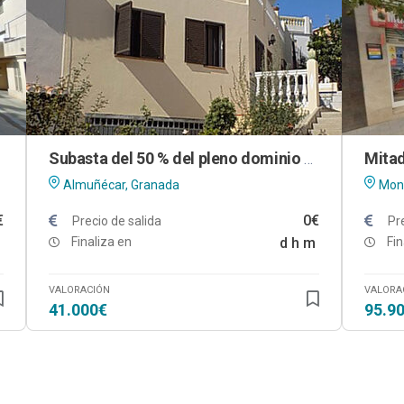
Subasta del 50 % del pleno dominio de vivienda unifamiliar en Almuñécar (Granada)
Almuñécar, Granada
Mont
€
0€
Precio de salida
Pr
Finaliza en
d
h
m
Fin
VALORACIÓN
VALORA
41.000€
95.9