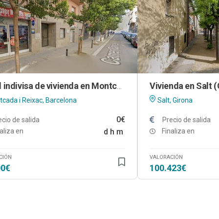
Vivienda en Salt 
Mitad indivisa de vivienda en Montcada i Reixac (Barcelona)
cada i Reixac, Barcelona
Salt, Girona
0€
ecio de salida
Precio de salida
aliza en
d
h
m
Finaliza en
CIÓN
VALORACIÓN
00€
100.423€