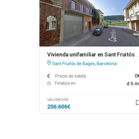
Vivienda unifamiliar en Sant Fruitós de Bages (Barcelona)
Sant Fruitós de Bages, Barcelona
0
Precio de salida
Finaliza en
d
h
m
VALORACIÓN
206.606€