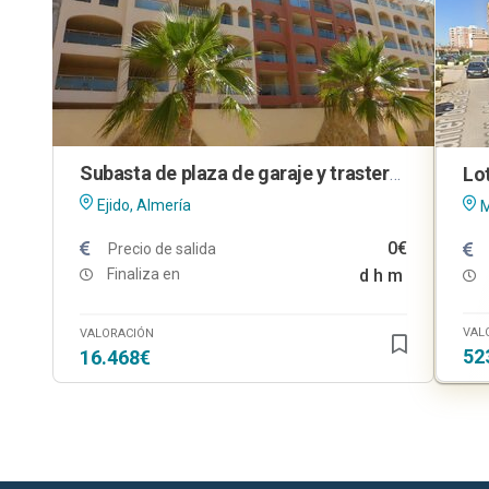
Subasta de plaza de garaje y trastero en El Ejido (Almería)
Ejido, Almería
M
0€
Precio de salida
Finaliza en
d
h
m
VAL
VALORACIÓN
52
16.468€