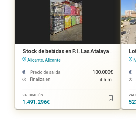
Stock de bebidas en P. I. Las Atalayas, Alicante
Alicante, Alicante
M
100.000€
Precio de salida
Finaliza en
d
h
m
VALORACIÓN
VAL
1.491.296€
52