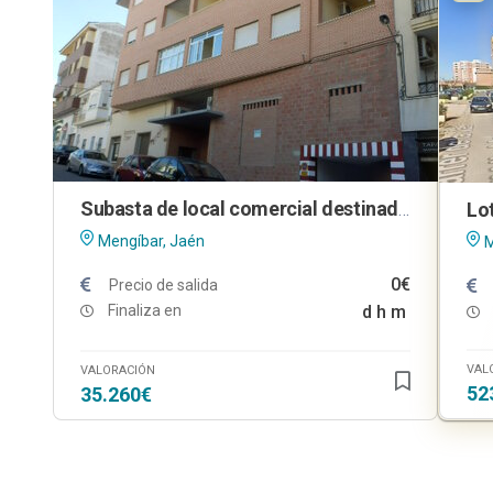
Subasta de local comercial destinado a almacén en Mengíbar (Jaén)
Mengíbar, Jaén
M
0€
Precio de salida
Finaliza en
d
h
m
VAL
VALORACIÓN
52
35.260€