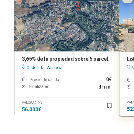
3,65% de la propiedad sobre 5 parcelas urbanas en Godelleta (Valencia)
Godelleta, Valencia
M
0€
Precio de salida
Finaliza en
d
h
m
VAL
VALORACIÓN
52
56.000€