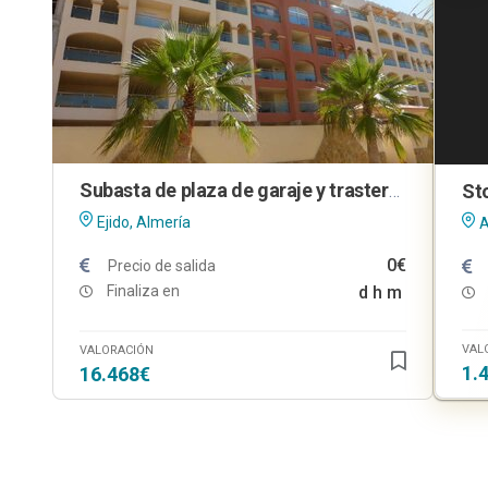
Subasta de plaza de garaje y trastero en El Ejido (Almería)
Ejido, Almería
A
0€
Precio de salida
Finaliza en
d
h
m
VAL
VALORACIÓN
1.
16.468€