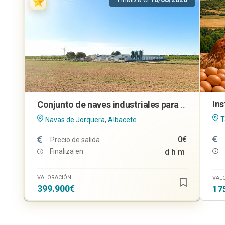
Conjunto de naves industriales para explotación cunícola en Navas de Jorquera (Albacete)
T
Navas de Jorquera, Albacete
0€
Precio de salida
Finaliza en
d
h
m
VALORACIÓN
VAL
399.900€
17