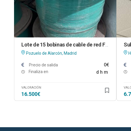
Lote de 15 bobinas de cable de red FURUKAWA en Pozuelo de Alarcón (Madrid)
Pozuelo de Alarcón, Madrid
H
0€
Precio de salida
Finaliza en
d
h
m
VALORACIÓN
VAL
16.500€
6.