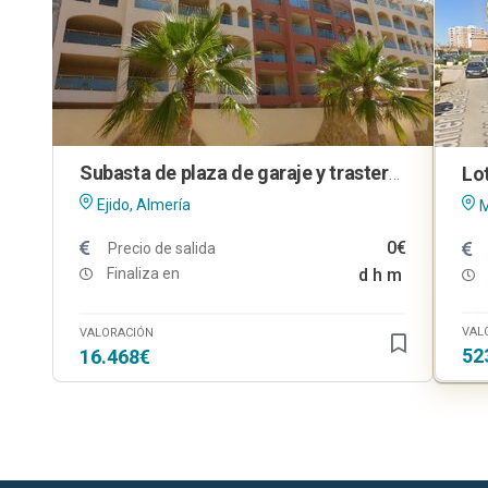
Subasta de plaza de garaje y trastero en El Ejido (Almería)
Ejido, Almería
M
0€
Precio de salida
Finaliza en
d
h
m
VAL
VALORACIÓN
52
16.468€