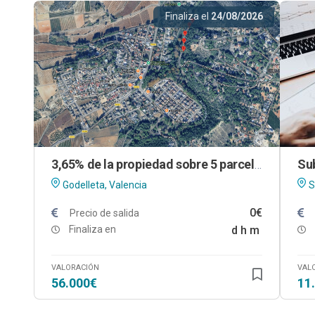
Finaliza el
24/08/2026
3,65% de la propiedad sobre 5 parcelas urbanas en Godelleta (Valencia)
Godelleta, Valencia
S
0€
Precio de salida
Finaliza en
d
h
m
VALORACIÓN
VAL
56.000€
11