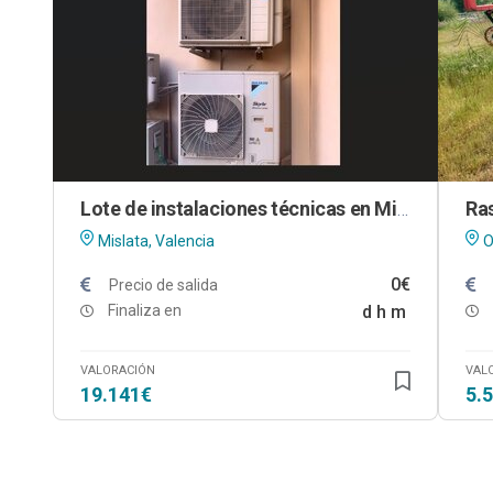
Lote de instalaciones técnicas en Mislata (Valencia)
Mislata, Valencia
O
0€
Precio de salida
Finaliza en
d
h
m
VALORACIÓN
VAL
19.141€
5.