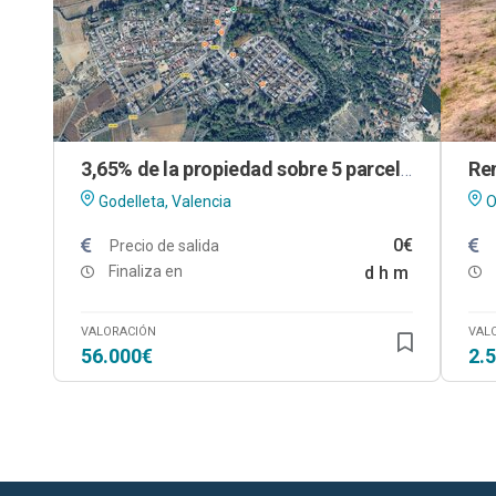
3,65% de la propiedad sobre 5 parcelas urbanas en Godelleta (Valencia)
Godelleta, Valencia
O
0€
Precio de salida
Finaliza en
d
h
m
VALORACIÓN
VAL
56.000€
2.