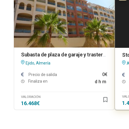
Subasta de plaza de garaje y trastero en El Ejido (Almería)
Ejido, Almería
A
0€
Precio de salida
Finaliza en
d
h
m
VAL
VALORACIÓN
1.
16.468€