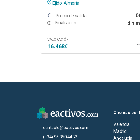
Ejido, Almería
0
Precio de salida
Finaliza en
d
h
m
VALORACIÓN
16.468€
Oficinas cen
Valencia
contacto@eactivos.com
Madrid
(+34) 96 350 44 76
Andalucia