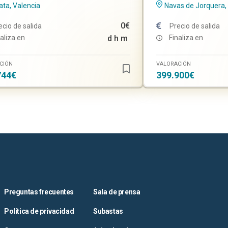
ata, Valencia
Navas de Jorquera,
0€
ecio de salida
Precio de salida
aliza en
d
h
m
Finaliza en
CIÓN
VALORACIÓN
744€
399.900€
Preguntas frecuentes
Sala de prensa
Política de privacidad
Subastas