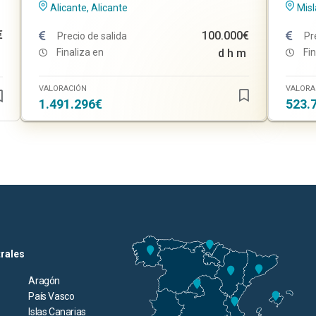
Alicante, Alicante
Misl
€
100.000€
Precio de salida
Pr
Finaliza en
d
h
m
Fin
VALORACIÓN
VALORA
1.491.296€
523.
trales
Aragón
País Vasco
Islas Canarias