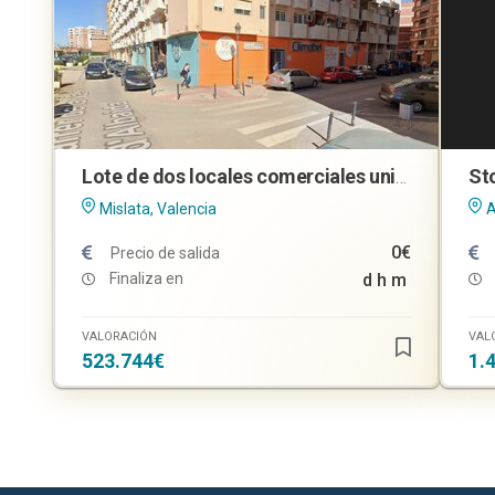
Lote de dos locales comerciales unidos en Mislata (Valencia)
Mislata, Valencia
A
0€
Precio de salida
Finaliza en
d
h
m
VALORACIÓN
VAL
523.744€
1.