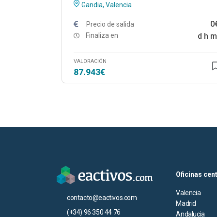
Gandia, Valencia
0
Precio de salida
Finaliza en
d
h
m
VALORACIÓN
87.943€
Oficinas cen
Valencia
contacto@eactivos.com
Madrid
(+34) 96 350 44 76
Andalucia