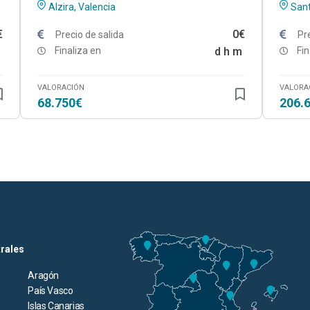
Alzira, Valencia
Sant
€
0€
Precio de salida
Pr
Finaliza en
d
h
m
Fin
VALORACIÓN
VALORA
68.750€
206.
trales
Aragón
País Vasco
Islas Canarias