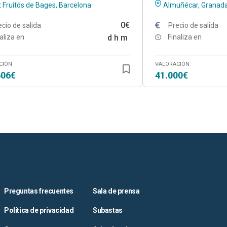
 Fruitós de Bages, Barcelona
Almuñécar, Granad
0€
ecio de salida
Precio de salida
aliza en
d
h
m
Finaliza en
CIÓN
VALORACIÓN
606€
41.000€
Preguntas frecuentes
Sala de prensa
Política de privacidad
Subastas