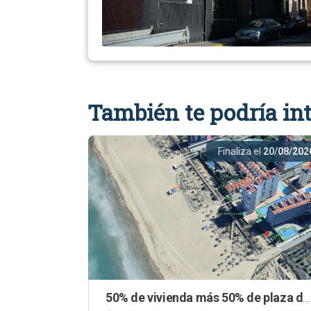
También te podría int
Finaliza el
20/08/202
50% de vivienda más 50% de plaza de aparcamiento en "Complejo Aiguablava" en Playa de Gandía (Valencia)