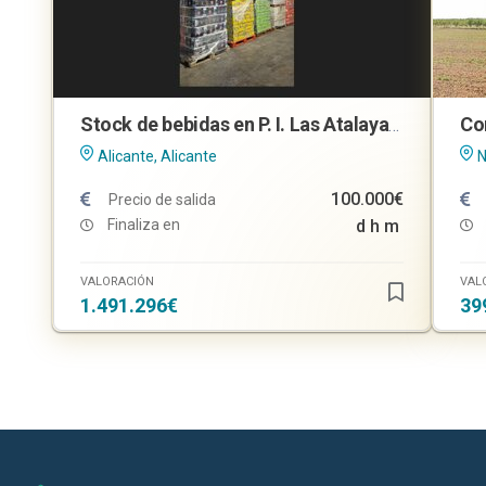
Stock de bebidas en P. I. Las Atalayas, Alicante
Alicante, Alicante
N
100.000€
Precio de salida
Finaliza en
d
h
m
VALORACIÓN
VAL
1.491.296€
39