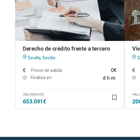
Derecho de crédito frente a tercero
Sevilla, Sevilla
S
0€
Precio de salida
Finaliza en
d
h
m
VALORACIÓN
VAL
653.091€
20