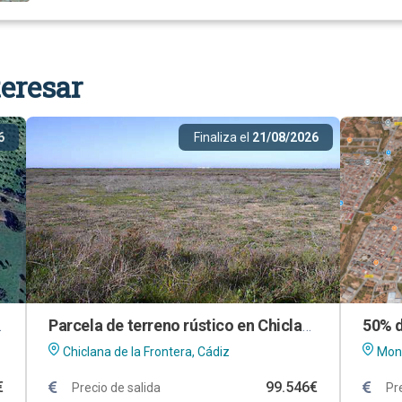
eresar
6
Finaliza el
21/08/2026
Aliseda (Cáceres)
Parcela de terreno rústico en Chiclana de la Frontera (Cádiz)
Chiclana de la Frontera, Cádiz
Mont
€
99.546€
Precio de salida
Pr