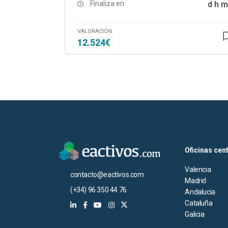
Finaliza en
d
h
m
VALORACIÓN
12.524€
Oficinas cen
Valencia
contacto@eactivos.com
Madrid
(+34) 96 350 44 76
Andalucia
Cataluña
Galicia