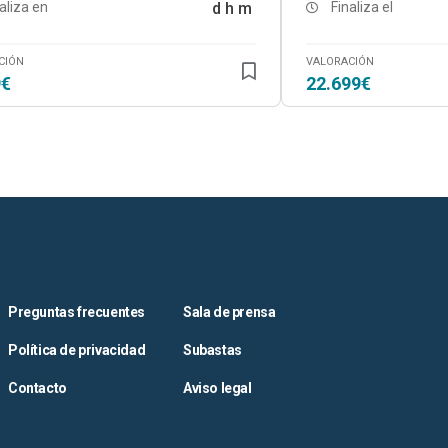
aliza en
d
h
m
Finaliza el
CIÓN
VALORACIÓN
9€
22.699€
Preguntas frecuentes
Sala de prensa
Política de privacidad
Subastas
Contacto
Aviso legal