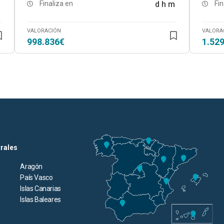
Finaliza en
d
h
m
Fin
VALORACIÓN
VALORA
998.836€
1.52
trales
Aragón
País Vasco
Islas Canarias
Islas Baleares