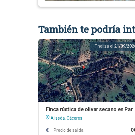
También te podría int
Finaliza el
21/09/202
Finca rústica de olivar secano en Paraje Barrera Colorada, 
Aliseda, Cáceres
0
Precio de salida