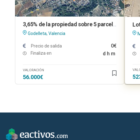
3,65% de la propiedad sobre 5 parcelas urbanas en Godelleta (Valencia)
Godelleta, Valencia
M
0€
Precio de salida
Finaliza en
d
h
m
VAL
VALORACIÓN
52
56.000€