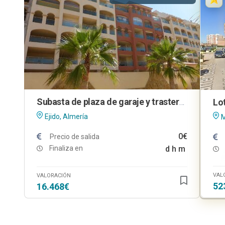
Subasta de plaza de garaje y trastero en El Ejido (Almería)
Ejido, Almería
M
0€
Precio de salida
Finaliza en
d
h
m
VAL
VALORACIÓN
52
16.468€