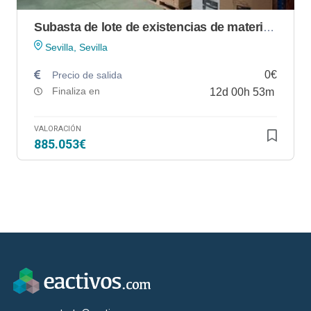
Subasta de lote de existencias de material informático, impresión y consumibles en Sevilla
Sevilla, Sevilla
0€
Precio de salida
Finaliza en
12
d
00
h
53
m
VALORACIÓN
885.053€