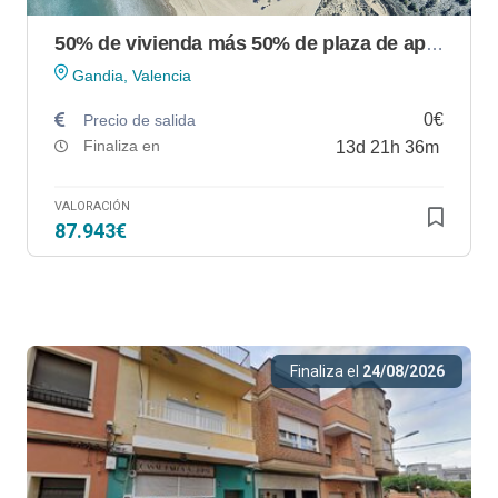
50% de vivienda más 50% de plaza de aparcamiento en "Complejo Aiguablava" en Playa de Gandía (Valencia)
Gandia, Valencia
0€
Precio de salida
Finaliza en
13
d
21
h
36
m
VALORACIÓN
87.943€
Finaliza el
24/08/2026