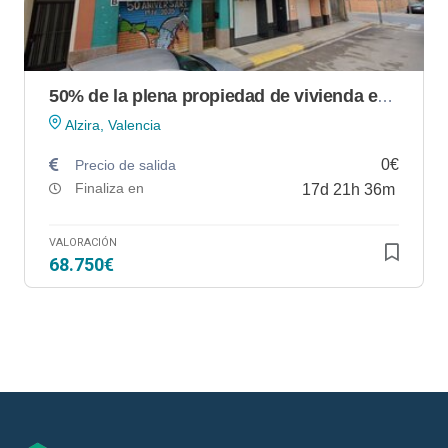
50% de la plena propiedad de vivienda en Alzira (Valencia)
Alzira, Valencia
0€
Precio de salida
Finaliza en
17
d
21
h
36
m
VALORACIÓN
68.750€